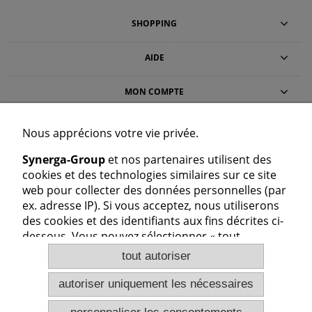
SHOPPING
AIDE
MON COMPTE
INFORMATIONS
Nous apprécions votre vie privée.
Synerga-Group
et nos partenaires utilisent des
CONTACT
cookies et des technologies similaires sur ce site
Synerga Polska Sp. z o.o.
web pour collecter des données personnelles (par
Dolna 59, 98-160 Sędziejowice, Pologne
ex. adresse IP). Si vous acceptez, nous utiliserons
+48 725 777 559
+48 724 999 949
des cookies et des identifiants aux fins décrites ci-
cs@synerga-group.fr
dessous. Vous pouvez sélectionner « tout
Service client : Lun–Ven 8:00–16:00
autoriser » ou « autoriser uniquement les
tout autoriser
nécessaires » et modifier vos paramètres pour
donner votre consentement pour chaque finalité.
autoriser uniquement les nécessaires
Synerga-Group et ses partenaires traitent des