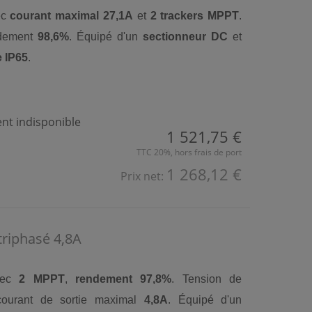
ec
courant maximal 27,1A
et
2 trackers MPPT
.
ndement
98,6%
. Équipé d'un
sectionneur DC
et
e IP65
.
t indisponible
1 521,75 €
TTC 20%, hors frais de port
1 268,12 €
Prix net:
riphasé 4,8A
ec
2 MPPT
,
rendement 97,8%
. Tension de
courant de sortie maximal
4,8A
. Équipé d'un