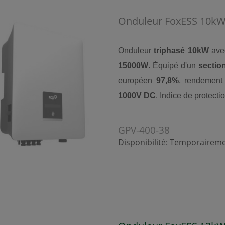
Onduleur FoxESS 10kW 
Onduleur
triphasé 10kW
av
15000W
. Équipé d'un
sectio
européen
97,8%
, rendemen
1000V DC
. Indice de protecti
GPV-400-38
Disponibilité:
Temporairemen