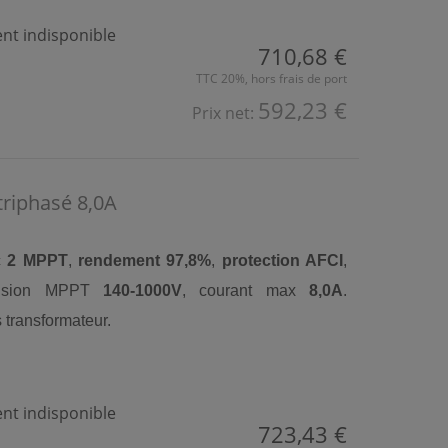
t indisponible
710,68 €
TTC 20%, hors frais de port
592,23 €
Prix net:
riphasé 8,0A
c
2 MPPT
,
rendement 97,8%
,
protection AFCI
,
nsion MPPT
140-1000V
, courant max
8,0A
.
 transformateur.
t indisponible
723,43 €