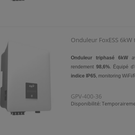
Onduleur FoxESS 6kW t
Onduleur triphasé 6kW
a
rendement
98,6%
. Équipé d
indice IP65
, monitoring WiFi
GPV-400-36
Disponibilité:
Temporairemen