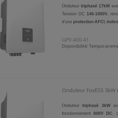
Onduleur
triphasé 17kW
av
Tension DC
140-1000V
, re
d'une
protection AFCI
,
indic
GPV-400-41
Disponibilité:
Temporairemen
Onduleur FoxESS 3kW t
Onduleur
triphasé 3kW
av
fonctionnement
600V DC
, 