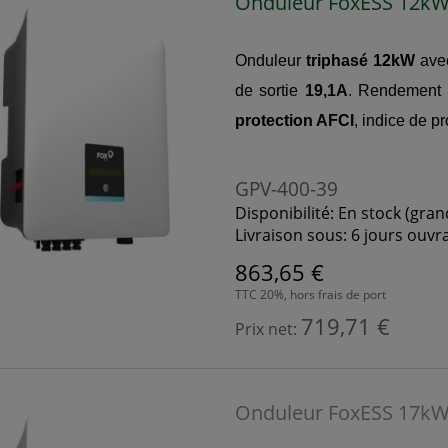
Onduleur FoxESS 12kW 
Onduleur
triphasé 12kW
av
de sortie
19,1A
. Rendement
protection AFCI
, indice de p
GPV-400-39
Disponibilité:
En stock (gran
Livraison sous:
6 jours ouvr
863,65 €
TTC 20%, hors frais de port
719,71 €
Prix net:
Onduleur FoxESS 17kW 