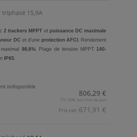
triphasé 15,9A
ec
2 trackers MPPT
et
puissance DC maximale
nneur DC
et d'une
protection AFCI
. Rendement
t maximal
98,6%
. Plage de tension MPPT
140-
on
IP65
.
t indisponible
806,29 €
TTC 20%, hors frais de port
671,91 €
Prix net: