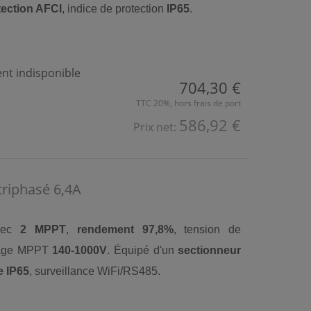
tection AFCI
, indice de protection
IP65
.
t indisponible
704,30 €
TTC 20%, hors frais de port
586,92 €
Prix net:
riphasé 6,4A
vec
2 MPPT
,
rendement 97,8%
, tension de
lage MPPT
140-1000V
. Équipé d'un
sectionneur
e IP65
, surveillance WiFi/RS485.