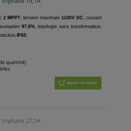
triphasé 19,1A
ec
2 MPPT
, tension maximale
1100V DC
, courant
 européen
97,8%
, topologie sans transformateur,
rotection
IP65
.
de quantité)
ables
ajouter au panier
triphasé 27,1A