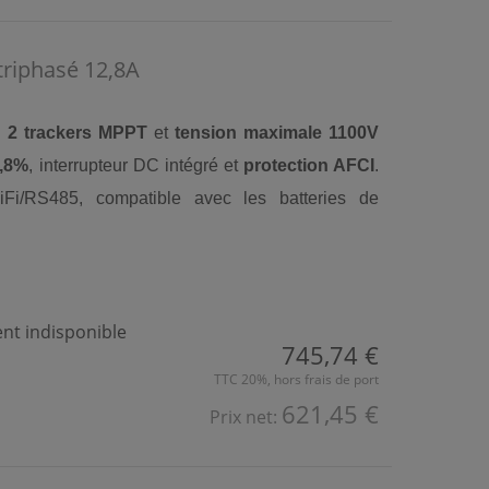
riphasé 12,8A
c
2 trackers MPPT
et
tension maximale 1100V
,8%
, interrupteur DC intégré et
protection AFCI
.
iFi/RS485, compatible avec les batteries de
t indisponible
745,74 €
TTC 20%, hors frais de port
621,45 €
Prix net: