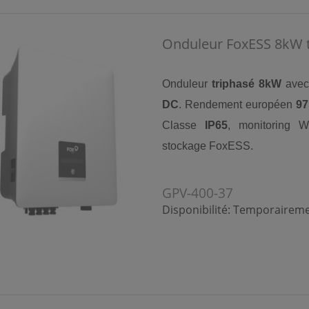
Onduleur FoxESS 8kW t
Onduleur
triphasé 8kW
ave
DC
. Rendement européen
97
Classe
IP65
, monitoring W
stockage FoxESS.
GPV-400-37
Disponibilité:
Temporairemen