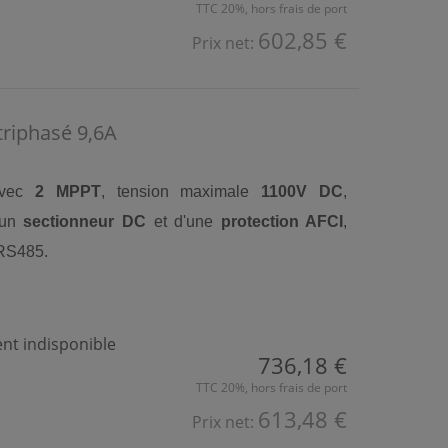
TTC 20%, hors frais de port
602,85 €
Prix net:
riphasé 9,6A
vec
2 MPPT
, tension maximale
1100V DC
,
'un
sectionneur DC
et d'une
protection AFCI
,
/RS485.
t indisponible
736,18 €
TTC 20%, hors frais de port
613,48 €
Prix net: