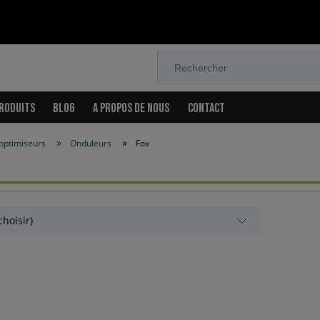
RODUITS
BLOG
A PROPOS DE NOUS
CONTACT
»
»
optimiseurs
Onduleurs
Fox
(choisir)