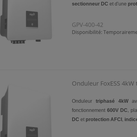
sectionneur DC
et d'une
pro
GPV-400-42
Disponibilité:
Temporairemen
Onduleur FoxESS 4kW t
Onduleur
triphasé 4kW
a
fonctionnement
600V DC
, p
DC
et
protection AFCI
,
indic