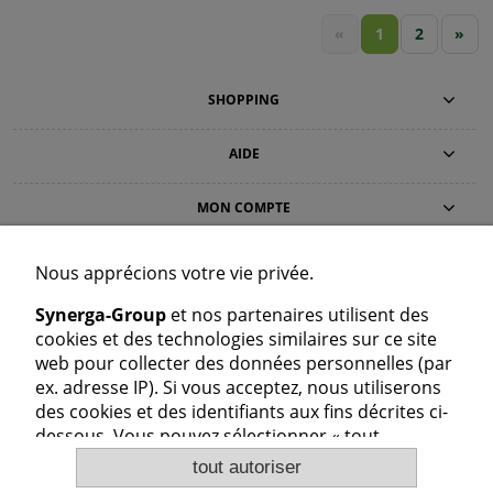
«
1
2
»
SHOPPING
AIDE
MON COMPTE
INFORMATIONS
Nous apprécions votre vie privée.
Synerga-Group
et nos partenaires utilisent des
CONTACT
cookies et des technologies similaires sur ce site
Synerga Polska Sp. z o.o.
web pour collecter des données personnelles (par
Dolna 59, 98-160 Sędziejowice, Pologne
ex. adresse IP). Si vous acceptez, nous utiliserons
+48 725 777 559
+48 724 999 949
des cookies et des identifiants aux fins décrites ci-
cs@synerga-group.fr
dessous. Vous pouvez sélectionner « tout
Service client : Lun–Ven 8:00–16:00
autoriser » ou « autoriser uniquement les
tout autoriser
nécessaires » et modifier vos paramètres pour