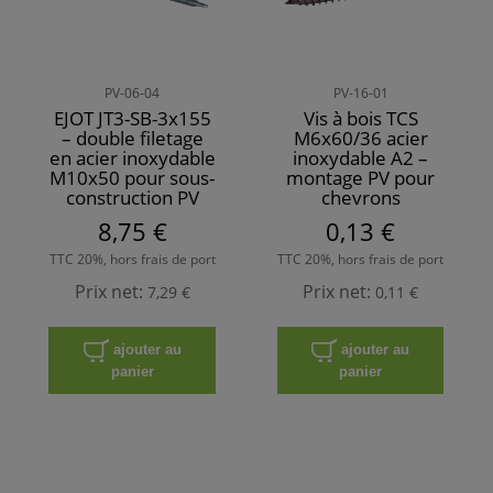
PV-06-04
PV-16-01
EJOT JT3-SB-3x155
Vis à bois TCS
– double filetage
M6x60/36 acier
en acier inoxydable
inoxydable A2 –
M10x50 pour sous-
montage PV pour
construction PV
chevrons
8,75 €
0,13 €
TTC 20%, hors frais de port
TTC 20%, hors frais de port
Prix net:
Prix net:
7,29 €
0,11 €
ajouter au
ajouter au
panier
panier